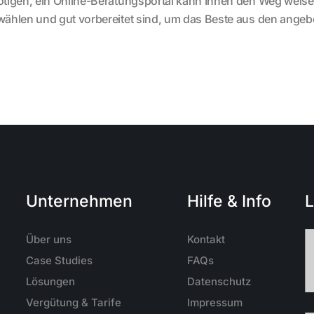
tigen, ein Online-Beratungsportal kann Ihnen den Weg weisen. 
ählen und gut vorbereitet sind, um das Beste aus den ange
Unternehmen
Hilfe & Info
L
Über uns
Kontakt
Case Studies
FAQs
Lösungen
Datenschutz
Vergütung & Tarife
Impressum