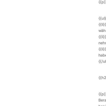
{{p}
{{ul
{{li
wähl
{{li
nehm
{{li
habe
{{/u
{{h2
{{p}
Bera