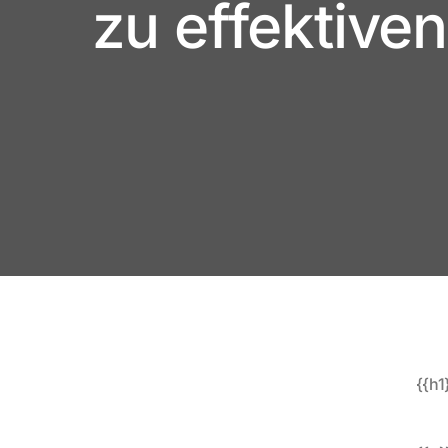
zu effektive
{{h1