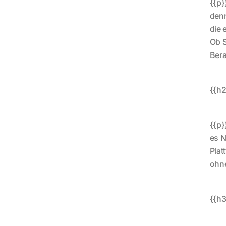
{{p}
denn
die 
Ob S
Bera
{{h2
{{p}
es N
Plat
ohne
{{h3