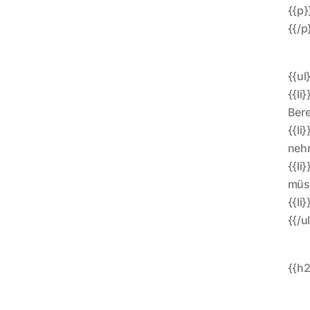
{{p}
{{/p
{{ul
{{li
Bere
{{li
nehm
{{li
müss
{{li
{{/u
{{h2