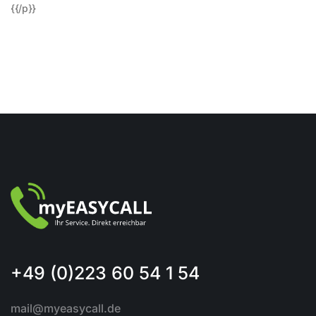
{{/p}}
+49 (0)223 60 54 1 54
mail@myeasycall.de